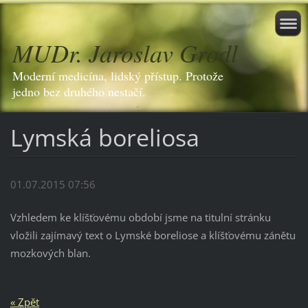
MUDr. Jaroslav Grodl
Moderní medicína, lidský přístup. Protože
jedno bez druhého nestačí.
Lymská boreliosa
01.07.2015 07:56
Vzhledem ke klíšťovému období jsme na titulní stránku
vložili zajímavý text o Lymské boreliose a klíšťovému zánětu
mozkových blan.
« Zpět